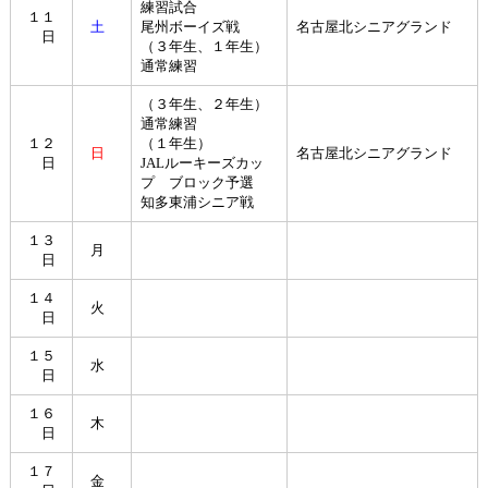
練習試合
１１
土
尾州ボーイズ戦
名古屋北シニアグランド
日
（３年生、１年生）
通常練習
（３年生、２年生）
通常練習
１２
（１年生）
日
名古屋北シニアグランド
日
JALルーキーズカッ
プ ブロック予選
知多東浦シニア戦
１３
月
日
１４
火
日
１５
水
日
１６
木
日
１７
金