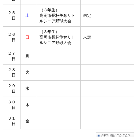
（３年生）
２５
土
高岡市長杯争奪リト
未定
日
ルシニア野球大会
（３年生）
２６
日
高岡市長杯争奪リト
未定
日
ルシニア野球大会
２７
月
日
２８
火
日
２９
水
日
３０
木
日
３１
金
日