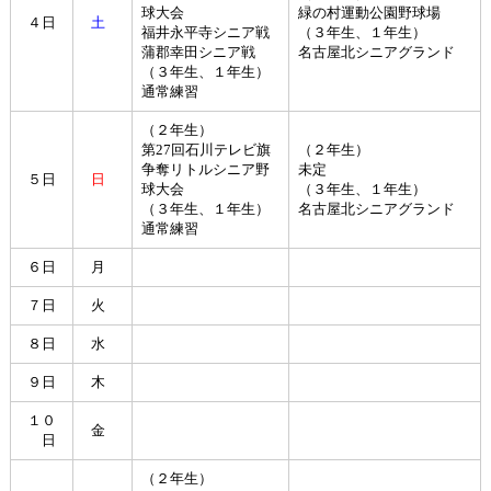
球大会
緑の村運動公園野球場
４日
土
福井永平寺シニア戦
（３年生、１年生）
蒲郡幸田シニア戦
名古屋北シニアグランド
（３年生、１年生）
通常練習
（２年生）
第27回石川テレビ旗
（２年生）
争奪リトルシニア野
未定
５日
日
球大会
（３年生、１年生）
（３年生、１年生）
名古屋北シニアグランド
通常練習
６日
月
７日
火
８日
水
９日
木
１０
金
日
（２年生）