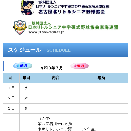
スケジュール
SCHEDULE
令和８年７月
日
曜日
内容
場所
１日
水
２日
木
３日
金
（２年生）
第27回石川テレビ旗
争奪リトルシニア野
（２年生）