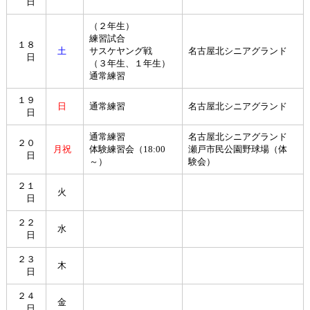
日
（２年生）
練習試合
１８
土
サスケヤング戦
名古屋北シニアグランド
日
（３年生、１年生）
通常練習
１９
日
通常練習
名古屋北シニアグランド
日
通常練習
名古屋北シニアグランド
２０
月祝
体験練習会（18:00
瀬戸市民公園野球場（体
日
～）
験会）
２１
火
日
２２
水
日
２３
木
日
２４
金
日