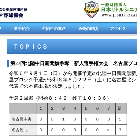
フ
選手紹介
卒団生の進路
過去の戦績
アクセス
ＴＯＰＩＣＳ
第27回北陸中日新聞旗争奪 新人選手権大会 名古屋ブ
令和６年９月１日（日）から開催予定の北陸中日新聞旗新
屋ブロック予選が令和６年６月２２日（土）に名古屋北シ
代表での本選出場が決定しました。
予選２回戦（開始８：４９ 終了１０：３６）
１
２
３
４
５
６
７
計
名古屋中央
０
０
１
０
０
０
０
１
名古屋北
０
０
０
３
０
０
×
３