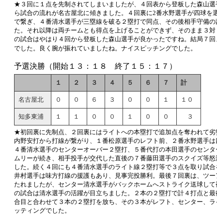
★３回に１点を先制されてしまいましたが、４回表から登板した森山選
ら試合の流れが名古屋北に傾きました。４回裏に2番水野選手が四球を
で繋ぎ、４番清水選手が三塁線を破る２塁打で同点、その後相手守備の
た。それ以降は両チームとも得点を上げることができず、そのまま３対
の試合はやはり４回から登板した森山選手が良かったですね。結局７回
でした。良く腕が振れていましたね。ナイスピッチングでした。
予選決勝（開始１３：１８ 終了１５：１７）
１
２
３
４
５
６
７
計
名古屋北
０
０
６
３
０
０
１
１０
知多東浦
１
１
０
０
１
０
０
３
★初回裏に先制点、２回裏にはライトへの本塁打で追加点を奪われて劣
内野安打から打線が繋がり、１番松原選手のレフト前、２番水野選手は
４番清水選手のセンターオーバー２塁打、５番代打の本田選手のセンタ
ムリーが続き、相手投手が交代した直後の７番藤田選手のスクイズ等怒
した。続く４回にも４番清水選手のライト線２塁打等で３点を取り試合
井村選手は味方打線の援護もあり、見事完投勝利。最後７回裏は、ツー
たれましたが、センター清水選手がバックホームへストライク送球して
の試合は清水選手の活躍が目立ちました。２本の２塁打で計４打点と最
合目と合わせて３本の２塁打を放ち、その３本がレフト、センター、ラ
ッティングでした。