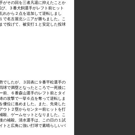
手がその回を三者凡退に抑えたことか
選び、３番犬飼選手がレフト前ヒット
乱れから２点を追加して逆転しまし
１で名古屋北シニアが勝ちました。こ
まで投げて、被安打１と安定した投球
勢でしたが、３回表に９番平松選手の
四球で満塁となったところで一死後に
ー前、６番森山選手のレフト前とタイ
涛の攻撃で一挙６点を奪って逆転しま
を優位に進めました。また、先発した
アウト２塁からセンター前ヒットを打
補殺、ゲームセットとなりました。こ
後の補殺。清水選手は、この日の１試
イトと広角に強い打球で素晴らしいバ