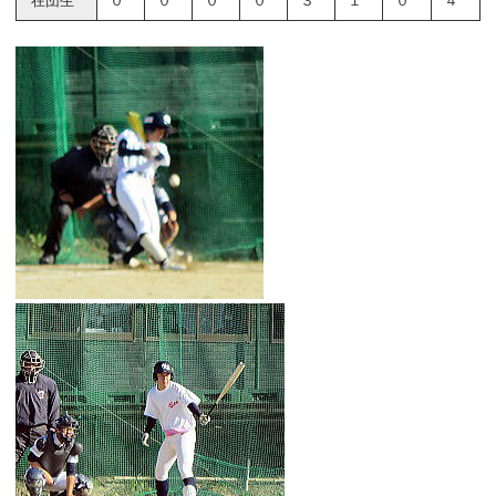
在団生
０
０
０
０
３
１
０
４