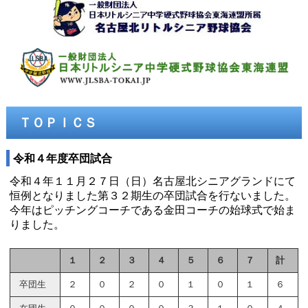
ＴＯＰＩＣＳ
令和４年度卒団試合
令和４年１１月２７日（日）名古屋北シニアグランドにて
恒例となりました第３２期生の卒団試合を行ないました。
今年はピッチングコーチである金田コーチの始球式で始ま
りました。
１
２
３
４
５
６
７
計
卒団生
２
０
２
０
１
０
１
６